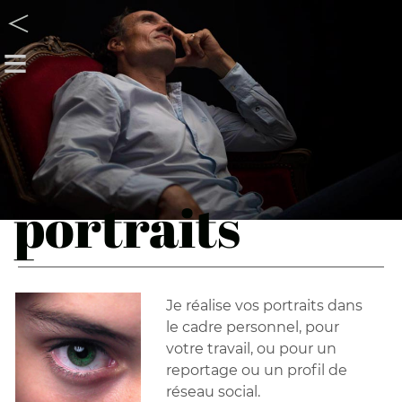
<
≡
portraits
Je réalise vos portraits dans
le cadre personnel, pour
votre travail, ou pour un
reportage ou un profil de
réseau social.